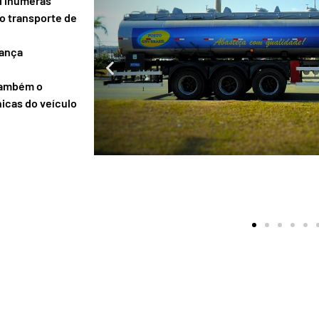
i inúmeras
 o transporte de
rança
 também o
icas do veículo