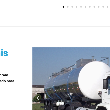
is
foram
ado para