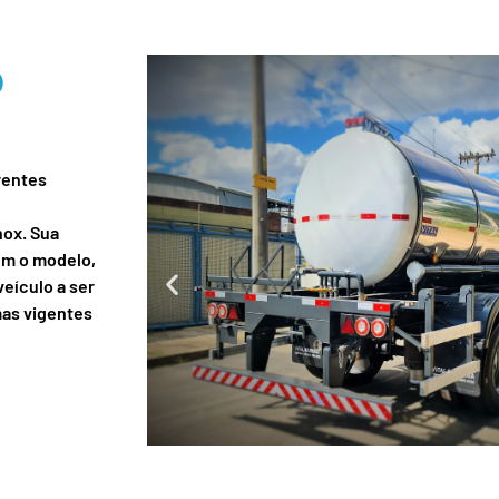
o
rentes
nox. Sua
ém o modelo,
eículo a ser
mas vigentes